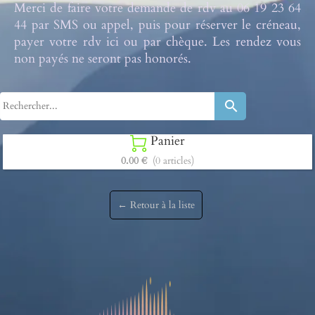
Merci de faire votre demande de rdv au 06 19 23 64
44 par SMS ou appel, puis pour réserver le créneau,
payer votre rdv ici ou par chèque. Les rendez vous
non payés ne seront pas honorés.
search
Panier

0.00 €
(0 articles)
← Retour à la liste